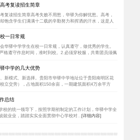
高考复读招生简章
考复读招生简章高考失败不用愁，华驿为你解忧愁。高考，
却饱含学生们满满十二载的辛勤努力和挥洒的汗水，这是人
[详细内容]
校一日常规
会华驿中学学生在校一日常规，认真遵守，做优秀的学生。
.严格遵守作息时间，准时到校。2.必须穿校服，共青团员须佩
详细内容]
驿中学的几大优势
、新模式、新选择。贵阳市华驿中学地址位于贵阳南明区花
校立交旁），占地面积150余亩，一期建筑面积4万余平方
..
[详细内容]
工作总结
学校的统一领导下，按照学期初制定的工作计划，华驿中学全
兢业业，踏踏实实全面贯彻中心学校对...
[详细内容]