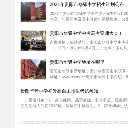
2021年贵阳市华驿中学招生计划公布
2021年贵阳市华驿中学面向贵州省招生计
收高一年级新生及高中其他年级插班生，分
双修）、创新班...
[详细内容]
贵阳市华驿中学中考高考誓师大会！
点燃激情，成就梦想，贵阳市华驿中学中考
一、时间：2020年6月4日二、地点：多功
三教师、学生、家...
[详细内容]
贵阳市华驿中学地址在哪里
贵阳市华驿中学地址：贵州省贵阳市南明区花
网址：www.sxstx.cn贵阳市华驿中学介
经贵州省贵阳市...
[详细内容]
贵阳华驿中学初升高自主招生考试须知
一、报名对象：1、身心健康、品学兼优、多才多艺、综台素
立生活能力的初2019届、应届初中毕业生。2、家长和学生认同