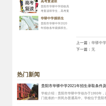
高考复读班
贵阳市华驿中学招收高
考复读班学生，高考复
读，人生的第二选择，
华驿中学插班生
不为没有考得好的分
贵阳市华驿中学2020
数、没有考上理想大学
年招收各年级插班生。
而担忧。
招...
上一篇：
华驿中
下一篇：
无
热门新闻
贵阳市华驿中学2021年招生录取条件
学校介绍：贵阳市华驿中学创办于1993年
门批准的一所民办普通高中。学校位于贵阳市
州大学艺术学院...
[详细内容]