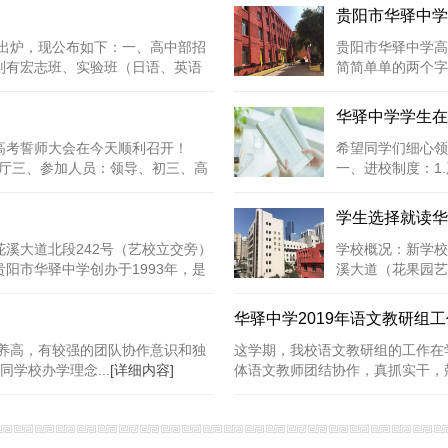
贵阳市华驿中学
划出炉，现公布如下：一、高中部招
贵阳市华驿中学高
别有宏志班、实验班（日语、英语
简简单单的两个字
生比较残酷的一...
华驿中学学生在
高考誓师大会在今天顺利召开！
希望同学们细心领
能厅三、参加人员：领导、初三、高
一、进校制度：1
戴团徽。4.进...
[
学生选择就读华
溪大道北段242号（艺校立交旁）
学校概况：新学校
绍：贵阳市华驿中学创办于1993年，是
溪大道（花果园艺
米，可以容纳3000.
华驿中学2019年语文教研组
养高，有较强的团队协作意识和独
这学期，我校语文教研组的工作在
学校办学理念...
[详细内容]
体语文教师团结协作，真抓实干，兢