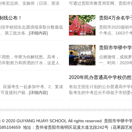
别有宏志班、实验班（日语、英语
可通过贵阳市教育局官网、贵阳市招
控制线公布！
贵阳4万余名学
阶段学校招生志愿填报录取分数最低
贵阳市2020届初
第三批次各...
[详细内容]
个考点、1663
个，卫健、疾控派.
贵阳市华驿中学
不用愁，华驿为你解忧愁。高考，
点燃激情，成就梦
的辛勤努力和挥洒的汗水，这是人
一、时间：202
三教师、学生、家.
2020年民办普通高中学校仍
、应届考生一起参加中考。2、复读
有自主招生计划的公办普通高中学
直接到户籍...
[详细内容]
取考生的中考总分不得低于市招委会
ht © 2020 GUIYANG HUAYI SCHOOL All rights reserved. 贵阳市
5685104659 地址：贵州省贵阳市南明区花溪大道北段242号（花果园艺