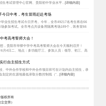
生考试管理中心官网、贵阳初中学业水平...
[详细内容]
子今日中考，考生冒雨赶赴考场
中毕业生招生考试今日开考。今年，全市49217名考生将在66
个考场参加考试。全市考点共设备用隔离考场189个，医务室66
..
[详细内容]
中考高考誓师大会！
想，贵阳市华驿中学中考高考誓师大会在今天顺利召开！
0年6月4日二、地点：多功能厅三、参加人员：领导、初三、高
..
[详细内容]
然实行自主招生方式
校、中外合作学校和中外合作项目班可在计划内自主招生，录
划定的生源地最低录取分数控制线（“...
[详细内容]
华驿中学版权所有
校立交旁）